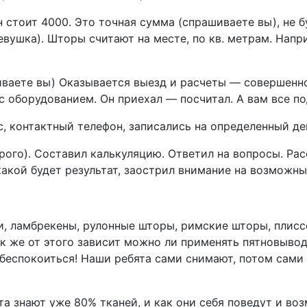
стоит 4000. Это точная сумма (спрашиваете вы), не бу
вушка). Шторы считают на месте, по кв. метрам. Напри
ашиваете вы) Оказывается выезд и расчеты — совершен
 оборудованием. Он приехал — посчитал. А вам все под
, контактный телефон, записались на определенный де
строго). Составил калькуляцию. Ответил на вопросы. Ра
какой будет результат, заострил внимание на возможны
и, ламбрекены, рулонные шторы, римские шторы, плисс
 же от этого зависит можно ли применять пятновыводи
 беспокоиться! Наши ребята сами снимают, потом сами 
ята знают уже 80% тканей, и как они себя поведут и 